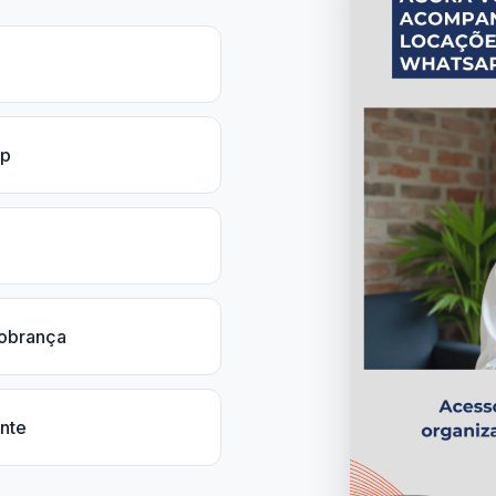
pp
cobrança
ente