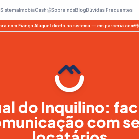
 Sistema
ImobiaCash
💰
Sobre nós
Blog
Dúvidas Frequentes
ora com Fiança Aluguel direto no sistema — em parceria com
l do Inquilino: faci
municação com s
locatários