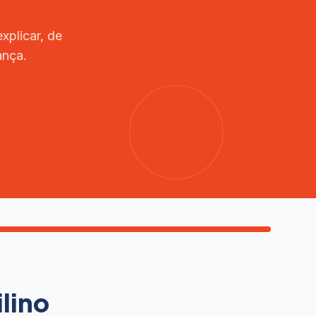
xplicar, de
ança.
lino