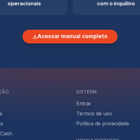
operacionais
com o inquilino
Acessar manual completo
ÇÃO
SISTEMA
Entrar
a
Termos de uso
ós
Política de privacidade
aCash