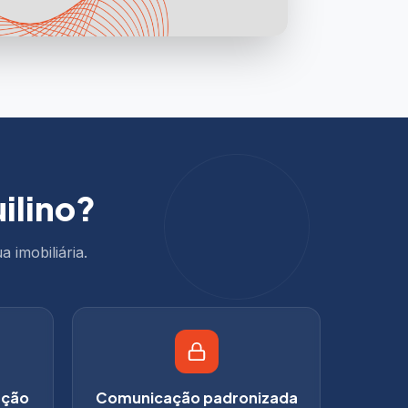
uilino?
 imobiliária.
ação
Comunicação padronizada