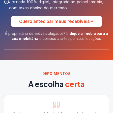
Jornada 100% digital, integrada ao painel Imobia,
com taxas abaixo do mercado
Quero antecipar meus recebíveis
É proprietário de imóveis alugados?
Indique a Imobia para a
sua imobiliária
e comece a antecipar suas locações.
DEPOIMENTOS
A escolha
certa